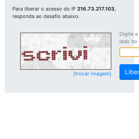
Para liberar o acesso
do IP
216.73.217.103
,
responda ao desafio abaixo.
Digite 
lado no
[trocar imagem]